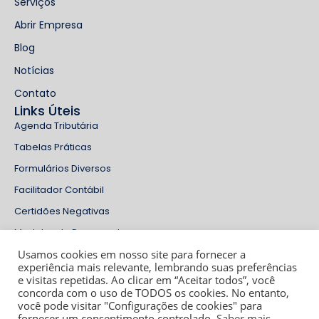
Serviços
Abrir Empresa
Blog
Notícias
Contato
Links Úteis
Agenda Tributária
Tabelas Práticas
Formulários Diversos
Facilitador Contábil
Certidões Negativas
Modelos de Documentos
Usamos cookies em nosso site para fornecer a
Políticas de Privacidade
experiência mais relevante, lembrando suas preferências
Termos de Uso
e visitas repetidas. Ao clicar em “Aceitar todos”, você
Redes Sociais
concorda com o uso de TODOS os cookies. No entanto,
você pode visitar "Configurações de cookies" para
fornecer um consentimento controlado,
Saber mais